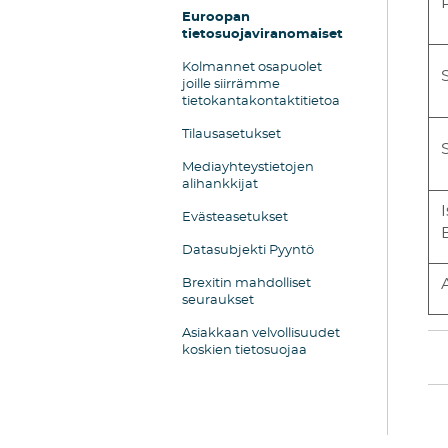
Euroopan
tietosuojaviranomaiset
Kolmannet osapuolet
joille siirrämme
tietokantakontaktitietoa
Tilausasetukset
Mediayhteystietojen
alihankkijat
Evästeasetukset
Datasubjekti Pyyntö
Brexitin mahdolliset
seuraukset
Asiakkaan velvollisuudet
koskien tietosuojaa