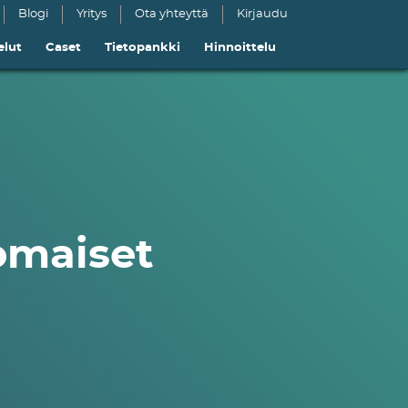
Blogi
Yritys
Ota yhteyttä
Kirjaudu
elut
Caset
Tietopankki
Hinnoittelu
omaiset