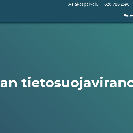
Asiakaspalvelu
020 786 2590
Palv
an tietosuojaviran