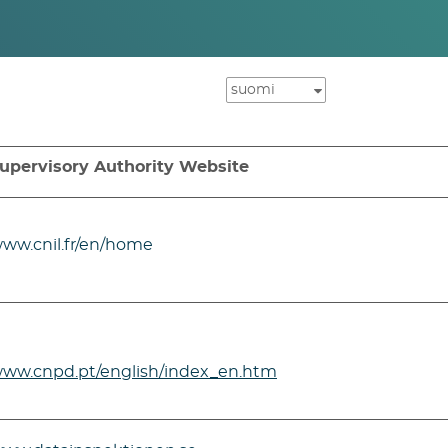
upervisory Authority Website
ww.cnil.fr/en/home
ww.cnpd.pt/english/index_en.htm