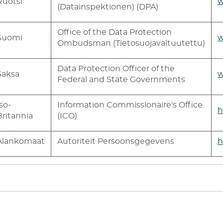
Ruotsi
w
(Datainspektionen) (DPA)
Office of the Data Protection
Suomi
w
Ombudsman (Tietosuojavaltuutettu)
Data Protection Officer of the
Saksa
w
Federal and State Governments
Iso-
Information Commissionaire's Office
h
Britannia
(ICO)
Alankomaat
Autoriteit Persoonsgegevens
h