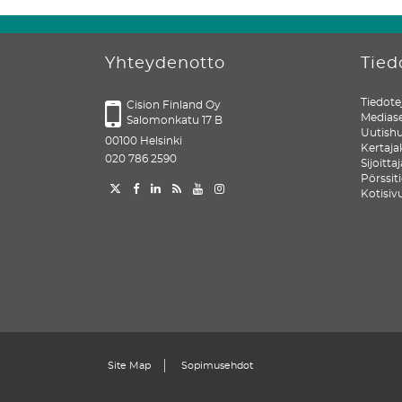
Yhteydenotto
Tied
Tiedote
Cision Finland Oy
Medias
Salomonkatu 17 B
Uutish
00100 Helsinki
Kertaja
020 786 2590
Sijoitta
Pörssit
Kotisiv
Site Map
Sopimusehdot