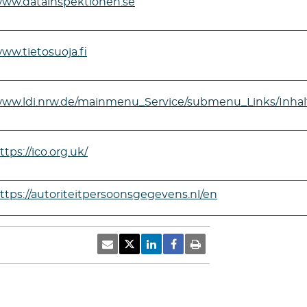
ww.datainspektionen.se
ww.tietosuoja.fi
ww.ldi.nrw.de/mainmenu_Service/submenu_Links/Inhal
ttps://ico.org.uk/
ttps://autoriteitpersoonsgegevens.nl/en