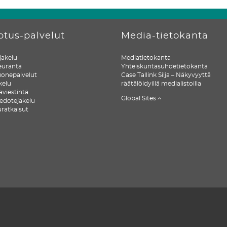
otus-palvelut
Media-tietokanta
jakelu
Mediatietokanta
euranta
Yhteiskuntasuhdetietokanta
uonepalvelut
Case Tallink Silja – Näkyvyyttä
kelu
räätälöidyillä medialistoilla
javiestintä
Global Sites
iedotejakelu
uratkaisut